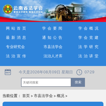
网站首页
学会要闻
学会概况
最新消息
通知公告
学会党建
专业研究会
市县法学会
法学研究
法治宣传
法治人才库
法治讲堂
今天是2026年08月09日 星期日
07:29
当前位置：
首页
>
市县法学会
>
概况
>