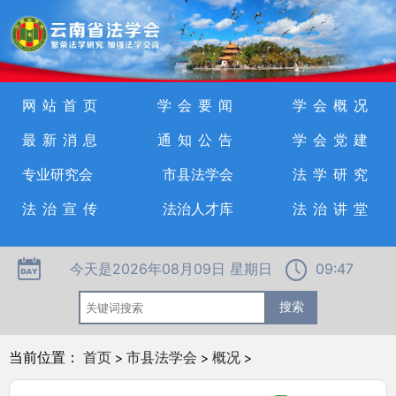
网站首页
学会要闻
学会概况
最新消息
通知公告
学会党建
专业研究会
市县法学会
法学研究
法治宣传
法治人才库
法治讲堂
今天是2026年08月09日 星期日
09:47
当前位置：
首页
>
市县法学会
>
概况
>