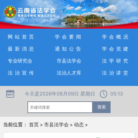
网站首页
学会要闻
学会概况
最新消息
通知公告
学会党建
专业研究会
市县法学会
法学研究
法治宣传
法治人才库
法治讲堂
今天是2026年08月09日 星期日
05:13
当前位置：
首页
>
市县法学会
>
动态
>