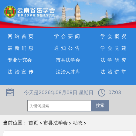
网站首页
学会要闻
学会概况
最新消息
通知公告
学会党建
专业研究会
市县法学会
法学研究
法治宣传
法治人才库
法治讲堂
今天是2026年08月09日 星期日
07:03
当前位置：
首页
>
市县法学会
>
动态
>