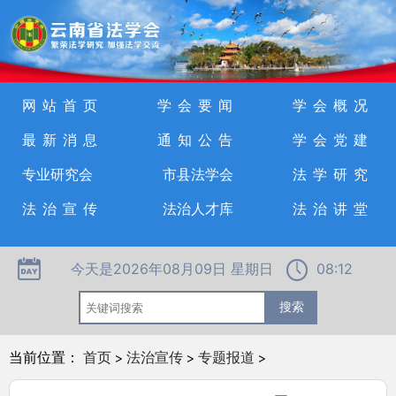
网站首页
学会要闻
学会概况
最新消息
通知公告
学会党建
专业研究会
市县法学会
法学研究
法治宣传
法治人才库
法治讲堂
今天是2026年08月09日 星期日
08:12
当前位置：
首页
>
法治宣传
>
专题报道
>